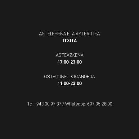
ASTELEHENA ETA ASTEARTEA
ITXITA
ASTEAZKENA
17:00-23:00
OSTEGUNETIK IGANDERA
11:00-23:00
Tel: :
943 00 97 37
/ Whatsapp:
697 35 28 00